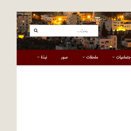
جتماعيات
ملحقات
صور
نبذة