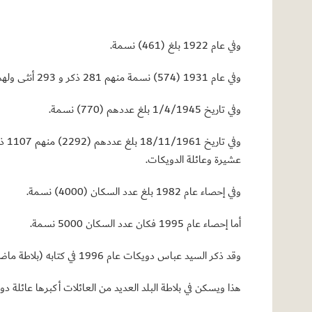
وفي عام 1922 بلغ (461) نسمة.
وفي عام 1931 (574) نسمة منهم 281 ذكر و 293 أنثى ولهم 114 بيتا.
وفي تاريخ 1/4/1945 بلغ عددهم (770) نسمة.
عشيرة وعائلة الدويكات.
وفي إحصاء عام 1982 بلغ عدد السكان (4000) نسمة.
أما إحصاء عام 1995 فكان عدد السكان 5000 نسمة.
وقد ذكر السيد عباس دويكات عام 1996 في كتابه (بلاطة ماض، حاضر، وتراث) أن عدد سكان بلاطة 5500 نسمة منهم 4500 نسمة من آل دويكات والباقي ممن سكن فيها من الوافدين إلى المنطقة.
هذا ويسكن في بلاطة البلد العديد من العائلات أكبرها عائلة د