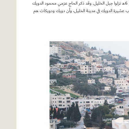
يرجع نسب عشيرة الدويكات إلى قبيلة خزاعة سدنة الكعبة المشرّفة قبل بني شيبة وحلفاء النبي صلى الله عليه وسلم. بعد صلح الحديبية عام 6هـ نزلوا جبل الخليل. وقد ذكر الحاج عزمي محمود الدويك
رب عشيرة الدويك في مدينة الخليل، وأن دويك ودويكات هم