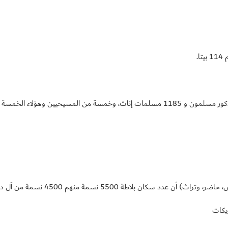
وفي تاريخ 18/11/1961 بلغ عددهم (2292) منهم 1107 ذكور مسلمون و 1185 مسلمات إناث، و
ويكات