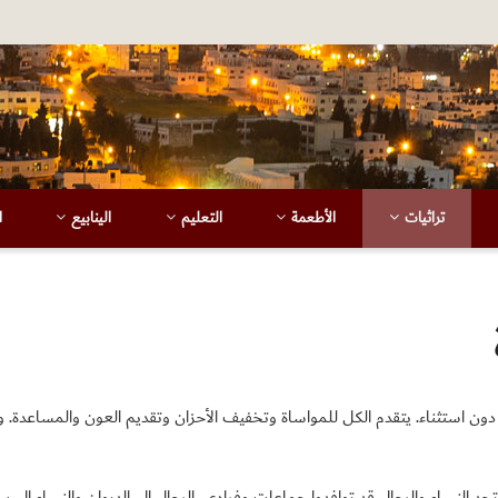
تراثيات
الأطعمة
التعليم
الينابيع
ا
دون استثناء. يتقدم الكل للمواساة وتخفيف الأحزان وتقديم العون والمساعدة.
د النساء والرجال قد توافدوا جماعات وفرادى، الرجال إلى الديوان والنساء إلى بي