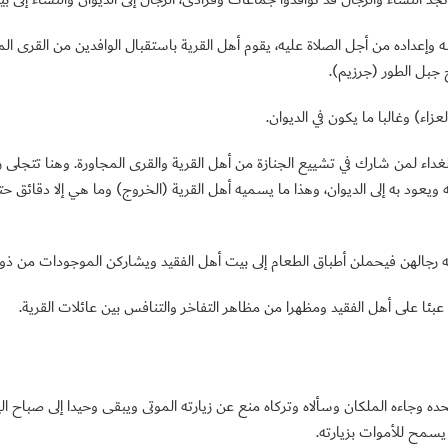
داده من أجل الصلاة عليه، يقوم أهل القرية باستقبال الوافدين من القرى المجاو
 جبل الطور (جرزيم).
زاء) وغالبا ما يكون في الديوان.
غداء لمن شارك في تشييع الجنازة من أهل القرية والقرى المجاورة. وهنا تتجلى رو
ه ويعود به إلى الديوان، وهذا ما يسميه أهل القرية (الخروج) وما هي إلا دقائق
به رجالهن فيحملن أطباق الطعام إلى بيت أهل الفقيد ويشاركن الموجودات من ذوا
م عبئا على أهل الفقيد ومظهرا من مظاهر التفاخر والتنافس بين عائلات القرية.
 وجاءه الملكان وسألاه وتركاه منع عن زيارته الموتى ويبقى وحيدا إلى صباح اليوم 
سمح للأموات بزيارته.