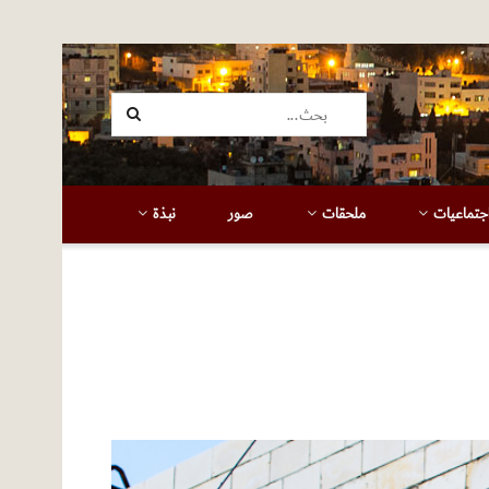
جتماعيات
ملحقات
صور
نبذة