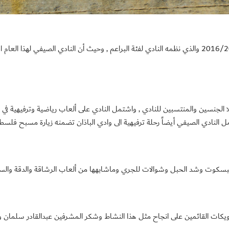
أنهى نادي أهلي بلاطة البلد فعاليات النادي الصيفي لعام 2016/2017 والذي نظمه النادي لفئة البراعم , وح
كلا الجنسين والمنتسبين للنادي , واشتمل النادي على ألعاب رياضية وترفيهية في
شمل النادي الصيفي أيضاً رحلة ترفيهية الى وادي الباذان تضمنه زيارة مسبح فلسط
بسكوت وشد الحبل وشوالات للجري وماشابهها من ألعاب الرشاقة والدقة والسر
ويكات القائمين على انجاح مثل هذا النشاط وشكر المشرفين عبدالقادر سلمان ور