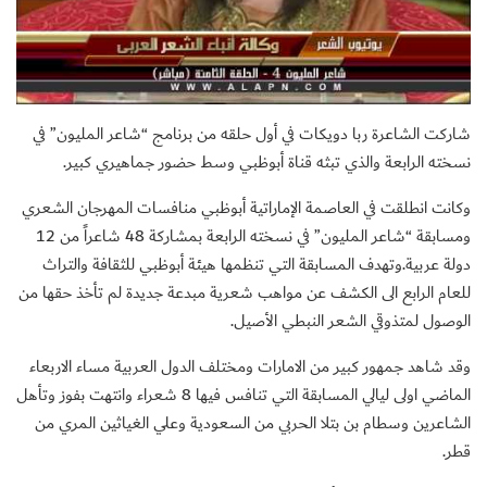
شاركت الشاعرة ربا دويكات في أول حلقه من برنامج “شاعر المليون” في
نسخته الرابعة والذي تبثه قناة أبوظبي وسط حضور جماهيري كبير.
وكانت انطلقت في العاصمة الإماراتية أبوظبي منافسات المهرجان الشعري
ومسابقة “شاعر المليون” في نسخته الرابعة بمشاركة 48 شاعراً من 12
دولة عربية.وتهدف المسابقة التي تنظمها هيئة أبوظبي للثقافة والتراث
للعام الرابع الى الكشف عن مواهب شعرية مبدعة جديدة لم تأخذ حقها من
الوصول لمتذوقي الشعر النبطي الأصيل.
وقد شاهد جمهور كبير من الامارات ومختلف الدول العربية مساء الاربعاء
الماضي اولى ليالي المسابقة التي تنافس فيها 8 شعراء وانتهت بفوز وتأهل
الشاعرين وسطام بن بتلا الحربي من السعودية وعلي الغياثين المري من
قطر.