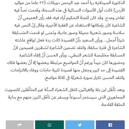
الدكتورة الصيدلانيه ربا أحمد عبد الرحمن دويكات (٢٢ عاما من مواليد
الأردن) كانت أول الأصوات النسائية في هذه النسخة، وقدمت نصاً فيه
تفاخر ومدح. وقد كان للجنة التحكيم آراء فيه، فقد رأى العميمي أنّ
الشاعرة كان بإمكانها الاستغناء عن الفقرة الأخيرة، وقال إنّ النص فيه
سلاسة وصور شعرية جميلة وصور عادية، وتمنى لو قدمت المتسابقة
شيئاً أجمل. . ورأى السعيد بأنّ القصيدة كانت ردة فعل لواقع عاشته
الشاعرة في فترة سابقة، وانتقد تضمين الشاعرة لشطرين فصيحين لانّ
المسابقة مخصّصة للشعر النبطي.. ورأى الحسن أنّ إلقاء الشاعرة
وحضورها كان جيداً ورغم أنّ المواضيع مرتبطة ببعضها إلا أنّ بعضها فكك
القصيدة إلى حد كبير وجعل منها قصيدة تلبية حاجات ووفاء بالالتزامات،
وانتقد الحسن تكرار صورة شعريّة في ثلاثة مواضع.
وبعد تأهّل ابن بتلا والغياثين، انتقل الشعراء الستّة غير المتأهّلين للتصويت
الجماهيري الذي سيستمر أسبوعاُ ويسفر عن تأهّل اثنين منهم مع بداية
الحلقة القادمة.