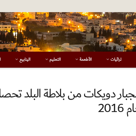
تراثيات
الأطعمة
التعليم
الينابيع
ا
لجبار دويكات من بلاطة البلد تحص
201