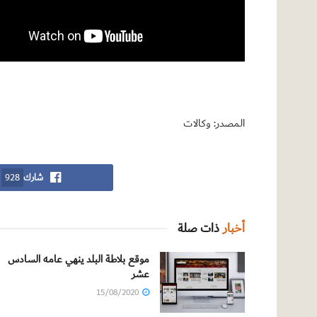
المصدر: وكالات
شارك
928
أخبار
ذات صلة
موقع بلاطة البلد ينهي عامه السادس
عشر
15/08/2020