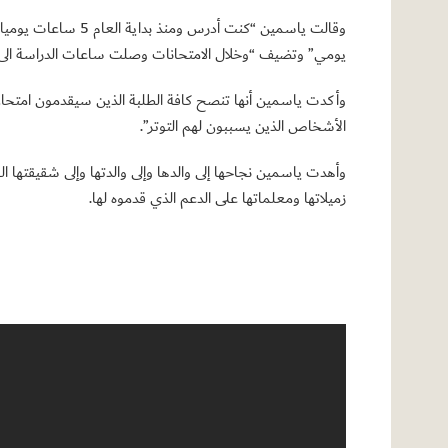
وقالت ياسمين “كنت
يومي” وتضيف “وخلال الامتحانات وصلت ساعات الدراسة الى 16 ساعة وربما أكثر وكنت لا أنام إلا بمعدل 3 الى 4 ساعات فقط والحمد الله حصدت نجاحي الكبير
وأكدت ياسمين أنها تنصح كافة الطلبة الذين سيقدمون امتحان ال
الأشخاص الذين يسببون لهم التوتر”.
وأهدت ياسمين نجاحها إلى والدها وإلى والدتها وإلى شقيقتها ال
زميلاتها ومعلماتها على الدعم الذي قدموه لها.