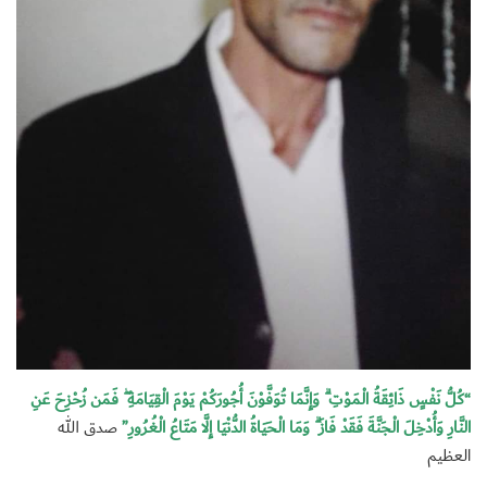
“كُلُّ نَفْسٍ ذَائِقَةُ الْمَوْتِ ۗ وَإِنَّمَا تُوَفَّوْنَ أُجُورَكُمْ يَوْمَ الْقِيَامَةِ ۖ فَمَن زُحْزِحَ عَنِ
النَّارِ وَأُدْخِلَ الْجَنَّةَ فَقَدْ فَازَ ۗ وَمَا الْحَيَاةُ الدُّنْيَا إِلَّا مَتَاعُ الْغُرُورِ”
صدق الله
العظيم