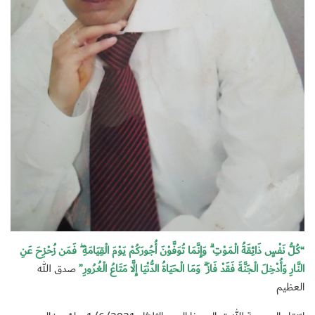
“كُلُّ نَفْسٍ ذَائِقَةُ الْمَوْتِ ۗ وَإِنَّمَا تُوَفَّوْنَ أُجُورَكُمْ يَوْمَ الْقِيَامَةِ ۖ فَمَن زُحْزِحَ عَنِ
النَّارِ وَأُدْخِلَ الْجَنَّةَ فَقَدْ فَازَ ۗ وَمَا الْحَيَاةُ الدُّنْيَا إِلَّا مَتَاعُ الْغُرُورِ”
صدق الله
العظيم