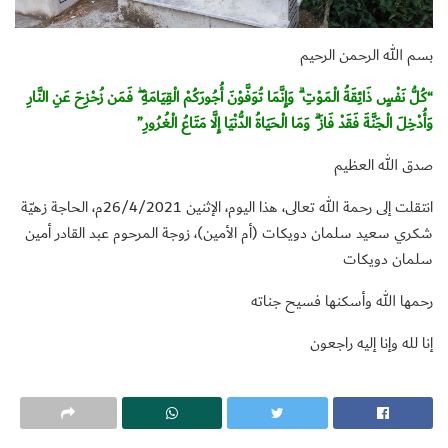
بسم الله الرحمن الرحيم
“كُلُّ نَفْسٍ ذَائِقَةُ الْمَوْتِ ۗ وَإِنَّمَا تُوَفَّوْنَ أُجُورَكُمْ الْقِيَامَةِ ۖ فَمَن زُحْزِحَ عَنِ النَّارِ
وَأُدْخِلَ الْجَنَّةَ فَقَدْ فَازَ ۗ وَمَا الْحَيَاةُ الدُّنْيَا إِلَّا مَتَاعُ الْغُرُورِ”
صدق الله العظيم
انتقلت إلى رحمة الله تعالى، هذا اليوم، الإثنين 26/4/2021م، الحاجة زهيّة
شكري سعيد سلمان دويكات (أم الأمين)، زوجة المرحوم عبد القادر أمين
سلمان دويكات
رحمها الله وأسكنها فسيح جناته
إنا لله وإنا إليه راجعون