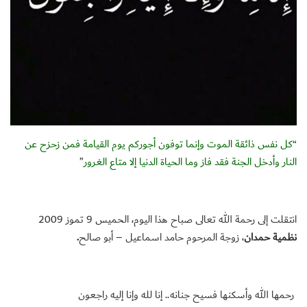
“
كل نفس ذائقة الموت وإنما توفون أجوركم يوم القيامة فمن زحزح عن
النار وأدخل الجنة فقد فاز وما الحياة الدنيا إلا متاع الغرور
”
انتقلت إلى رحمة الله تعالى صباح هذا اليوم، الحميس 9 تموز 2009
نظمية حمدان
، زوجة المرحوم حامد اسماعيل – أبو صالح
.
رحمها الله وأسكنها فسيح جنانه.. إنا لله وإنا إليه راجعون